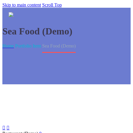
Skip to main content
Scroll Top
Sea Food (Demo)
Home
Portfolio Item
Sea Food (Demo)

