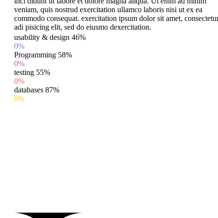
inci didunt ut labore et dolore magna aliqua. Ut enim ad minim
veniam, quis nostrud exercitation ullamco laboris nisi ut ex ea
commodo consequat. exercitation ipsum dolor sit amet, consectetu
adi pisicing elit, sed do eiusmo dexercitation.
usability & design
46%
0%
Programming
58%
0%
testing
55%
0%
databases
87%
0%