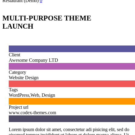
Restaurant (Demo)
0
MULTI-PURPOSE THEME
LAUNCH

Client
Awesome Company LTD

Category
Website Design

Tags
WordPress,Web, Design

Project url
www.codex-themes.com
Lorem ipsum dolor sit amet, consectetur adi pisicing elit, sed do
eiusmod tempor incididunt ut labore et dolore magna aliqua. Ut