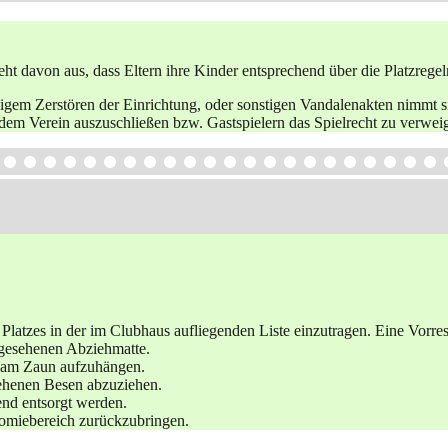
t davon aus, dass Eltern ihre Kinder entsprechend über die Platzregel
igem Zerstören der Einrichtung, oder sonstigen Vandalenakten nimmt si
dem Verein auszuschließen bzw. Gastspielern das Spielrecht zu verwei
latzes in der im Clubhaus aufliegenden Liste einzutragen. Eine Vorreser
rgesehenen Abziehmatte.
n am Zaun aufzuhängen.
sehenen Besen abzuziehen.
end entsorgt werden.
nomiebereich zurückzubringen.