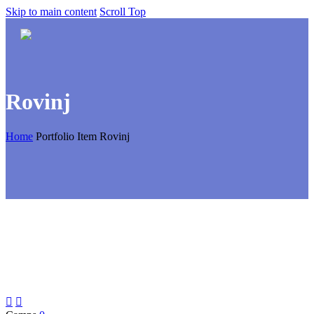
Skip to main content
Scroll Top
Rovinj
Home
Portfolio Item
Rovinj

