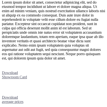
Lorem ipsum dolor sit amet, consectetur adipisicing elit, sed do
eiusmod tempor incididunt ut labore et dolore magna aliqua. Ut
enim ad minim veniam, quis nostrud exercitation ullamco laboris nisi
ut aliquip ex ea commodo consequat. Duis aute irure dolor in
reprehenderit in voluptate velit esse cillum dolore eu fugiat nulla
pariatur. Excepteur sint occaecat cupidatat non proident, sunt in
culpa qui officia deserunt mollit anim id est laborum. Sed ut
perspiciatis unde omnis iste natus error sit voluptatem accusantium
doloremque laudantium, totam rem aperiam, eaque ipsa quae ab illo
inventore veritatis et quasi architecto beatae vitae dicta sunt
explicabo. Nemo enim ipsam voluptatem quia voluptas sit
aspernatur aut odit aut fugit, sed quia consequuntur magni dolores
eos qui ratione voluptatem sequi nesciunt. Neque porro quisquam
est, qui dolorem ipsum quia dolor sit amet.
Download
Showroom Card
Download
average prices