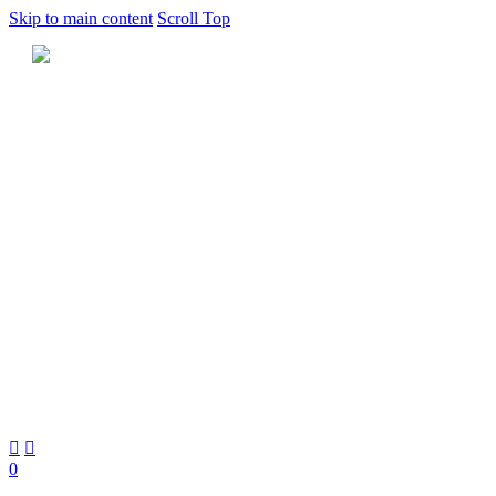
Skip to main content
Scroll Top
INTERIOR MINIMALISTIC
ARCHITECTURE
Lorem ipsum
dolor sit amet, consectetur adipisicing elit, sed do eiusmod
temporales incididunt ut labore et dolore magna aliqua. Ut enim ad
minim veniam, quis nostrud
INTERIOR
WHEN INTELLIGENCE
MADE VISIBLE
DESIGN
INSPIRING
SMARTER WORKING
ENVIRONMENTS. PASSION OF FREE SURFACES.
SPACES


0