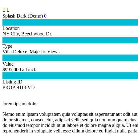


Splash Dark (Demo)
0

Location
NY City, Beechwood Dr.

Type
Villa Deluxe, Majestic Views

Value
$995,000 all incl.

Listing ID
PROP-9113 VD
lorem ipsum dolor
Nemo enim ipsam voluptatem quia voluptas sit aspernatur aut odit aut
dolor sit amet, consectetur, adipisci velit, sed quia non numquam eiu
do eiusmod tempor incididunt ut labore et dolore magna aliqua. Ut eni
reprehenderit in voluptate velit esse cillum dolore eu fugiat nulla pari