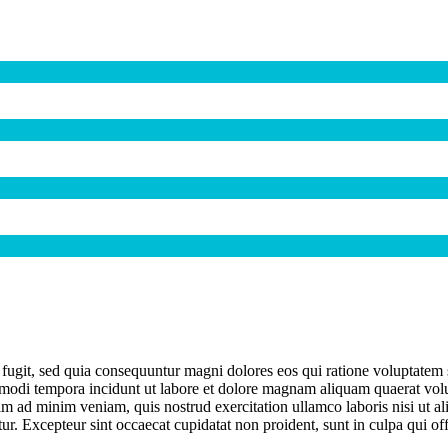
 fugit, sed quia consequuntur magni dolores eos qui ratione voluptate
s modi tempora incidunt ut labore et dolore magnam aliquam quaerat volup
m ad minim veniam, quis nostrud exercitation ullamco laboris nisi ut a
atur. Excepteur sint occaecat cupidatat non proident, sunt in culpa qui of